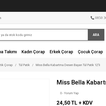
m
0850 3
ARA
ma Takımı
Kadın Çorap
Erkek Çorap
Çocuk Çorap
tik Çorap
Tül Patik
Miss Bella Kabartma Desen Bayan Tül Patik 12'li
Miss Bella Kabart
0 - Yorum Yap
24,50 TL + KDV