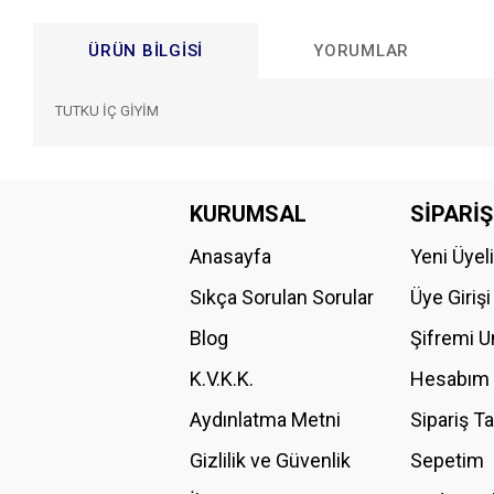
ÜRÜN BILGISI
YORUMLAR
TUTKU İÇ GİYİM
Bu ürünün fiyat bilgisi, resim, ürün açıklamalarında ve diğer konular
Görüş ve önerileriniz için teşekkür ederiz.
KURUMSAL
SİPARİŞ
Anasayfa
Yeni Üyel
Ürün resmi kalitesiz, bozuk veya görüntülenemiyor.
Ürün açıklamasında eksik bilgiler bulunuyor.
Sıkça Sorulan Sorular
Üye Girişi
Ürün bilgilerinde hatalar bulunuyor.
Blog
Şifremi 
Ürün fiyatı diğer sitelerden daha pahalı.
K.V.K.K.
Hesabım
Bu ürüne benzer farklı alternatifler olmalı.
Aydınlatma Metni
Sipariş T
Gizlilik ve Güvenlik
Sepetim