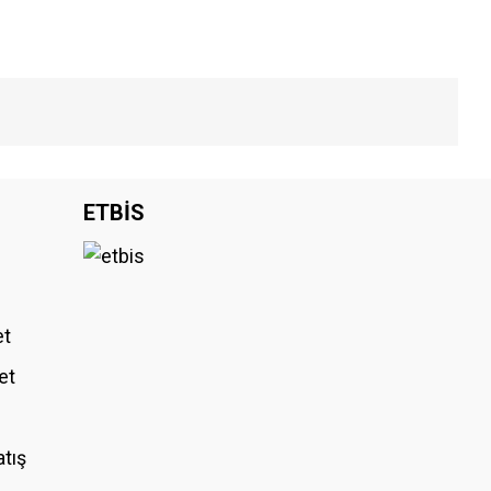
iniz.
ETBİS
et
et
atış