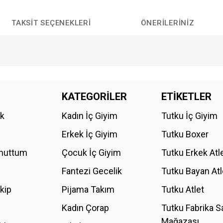
TAKSIT SEÇENEKLERI
ÖNERILERINIZ
da yetersiz gördüğünüz noktaları öneri formunu kullanarak tarafımıza iletebilirs
KATEGORİLER
ETİKETLER
Bu ürüne ilk yorumu siz yapın!
ik
Kadın İç Giyim
Tutku İç Giyim
YORUM YAZ
Erkek İç Giyim
Tutku Boxer
Unuttum
Çocuk İç Giyim
Tutku Erkek Atl
Fantezi Gecelik
Tutku Bayan Atl
akip
Pijama Takım
Tutku Atlet
Kadın Çorap
Tutku Fabrika S
Mağazası