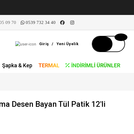
05 09 70
0539 732 34 40
Giriş
/
Yeni Üyelik
Şapka & Kep
TERMAL
İNDIRIMLI ÜRÜNLER
ma Desen Bayan Tül Patik 12'li