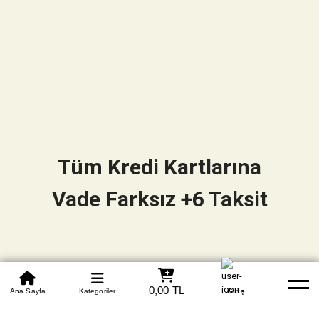
Tüm Kredi Kartlarına
Vade Farksız +6 Taksit
0850 305 09 70
0,00 TL
Beden Tablosu
Ana Sayfa
Kategoriler
Banka Hesapları
Whatsapp
Yardım
Giriş