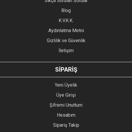
Sıkça Sorulan Sorular
Ürün açıklamasında eksik bilgiler bulunuyor.
Blog
Ürün bilgilerinde hatalar bulunuyor.
Ürün fiyatı diğer sitelerden daha pahalı.
K.V.K.K.
Bu ürüne benzer farklı alternatifler olmalı.
Aydınlatma Metni
Gizlilik ve Güvenlik
İletişim
GÖNDER
SİPARİŞ
Yeni Üyelik
Üye Girişi
Şifremi Unuttum
Hesabım
Sipariş Takip