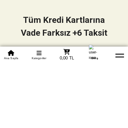
Tüm Kredi Kartlarına
Vade Farksız +6 Taksit
0850 305 09 70
0,00 TL
Beden Tablosu
Ana Sayfa
Kategoriler
Banka Hesapları
Whatsapp
Yardım
Giriş