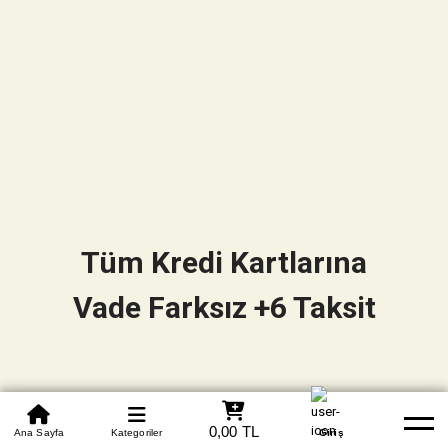
Tüm Kredi Kartlarına
Vade Farksız +6 Taksit
0850 305 09 70
0,00 TL
Beden Tablosu
Ana Sayfa
Kategoriler
Banka Hesapları
Whatsapp
Yardım
Giriş