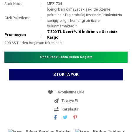
Stok Kodu
MFZ-704
İçeriği belli olmayacak şekilde özenle
paketlenir. Dış ambalaj üzerinde ürünlerinizin
Gizli Paketleme
içeriğiyle ilgili herhangi bir ibare
bulunmamaktadır.
7.500 TL Üzeri %10 İndirim ve Ücretsiz
Promosyon
Kargo
298,65 TL den başlayan taksitlerle!!
Önce Renk Sonra Beden Seçiniz
STOKTA YOK
Tavsiye Et
Karşılaştır
Sıkça Sorulan Sorular
Beden Tablosu