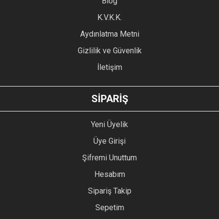
Blog
Ürün bilgilerinde hatalar bulunuyor.
Ürün fiyatı diğer sitelerden daha pahalı.
K.V.K.K.
Bu ürüne benzer farklı alternatifler olmalı.
Aydınlatma Metni
Gizlilik ve Güvenlik
İletişim
GÖNDER
SİPARİŞ
Yeni Üyelik
Üye Girişi
Şifremi Unuttum
Hesabım
Sipariş Takip
Sepetim