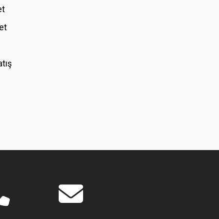
et
et
atış