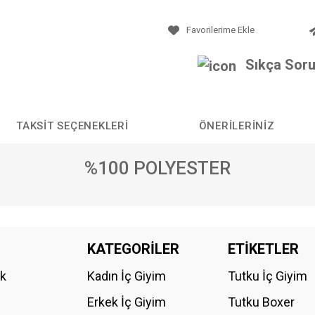
Sıkça Soru
TAKSIT SEÇENEKLERI
ÖNERILERINIZ
%100 POLYESTER
da yetersiz gördüğünüz noktaları öneri formunu kullanarak tarafımıza iletebilirs
KATEGORİLER
ETİKETLER
Bu ürüne ilk yorumu siz yapın!
ik
Kadın İç Giyim
Tutku İç Giyim
YORUM YAZ
Erkek İç Giyim
Tutku Boxer