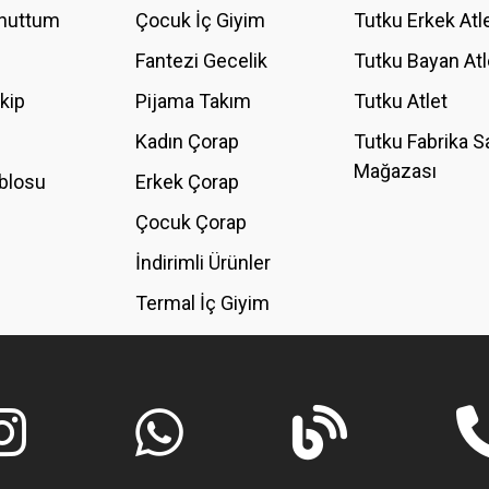
Unuttum
Çocuk İç Giyim
Tutku Erkek Atl
Fantezi Gecelik
Tutku Bayan Atl
akip
Pijama Takım
Tutku Atlet
Kadın Çorap
Tutku Fabrika S
Mağazası
blosu
Erkek Çorap
GÖNDER
Çocuk Çorap
İndirimli Ürünler
Termal İç Giyim