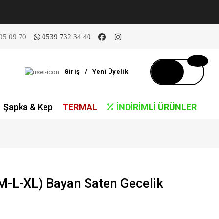
05 09 70
0539 732 34 40
Giriş
/
Yeni Üyelik
Şapka & Kep
TERMAL
İNDIRIMLI ÜRÜNLER
(M-L-XL) Bayan Saten Gecelik