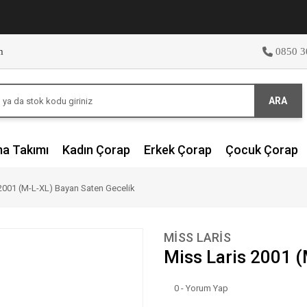
m
0850 3
ARA
ma Takımı
Kadın Çorap
Erkek Çorap
Çocuk Çorap
2001 (M-L-XL) Bayan Saten Gecelik
MİSS LARİS
Miss Laris 2001 
0 - Yorum Yap