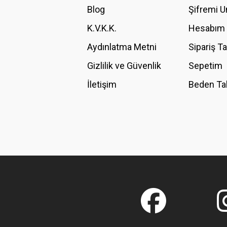
Blog
Şifremi 
Ürün fiyatı diğer sitelerden daha pahalı.
K.V.K.K.
Hesabım
Bu ürüne benzer farklı alternatifler olmalı.
Aydınlatma Metni
Sipariş T
Gizlilik ve Güvenlik
Sepetim
İletişim
Beden Ta