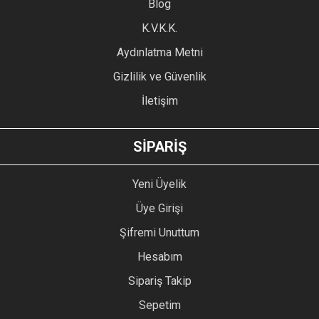
Blog
Ürün bilgilerinde hatalar bulunuyor.
Ürün fiyatı diğer sitelerden daha pahalı.
K.V.K.K.
Bu ürüne benzer farklı alternatifler olmalı.
Aydınlatma Metni
Gizlilik ve Güvenlik
İletişim
GÖNDER
SİPARİŞ
Yeni Üyelik
Üye Girişi
Şifremi Unuttum
Hesabım
Sipariş Takip
Sepetim