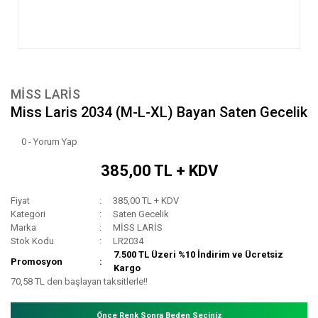
MİSS LARİS
Miss Laris 2034 (M-L-XL) Bayan Saten Gecelik
0 - Yorum Yap
385,00 TL + KDV
Fiyat
385,00 TL + KDV
Kategori
Saten Gecelik
Marka
MİSS LARİS
Stok Kodu
LR2034
7.500 TL Üzeri %10 İndirim ve Ücretsiz
Promosyon
Kargo
70,58 TL den başlayan taksitlerle!!
Önce Renk Sonra Beden Seçiniz