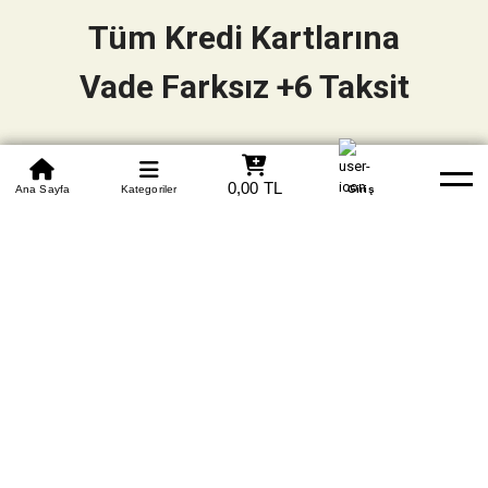
Tüm Kredi Kartlarına
Vade Farksız +6 Taksit
0850 305 09 70
0,00 TL
Beden Tablosu
Ana Sayfa
Kategoriler
Banka Hesapları
Whatsapp
Yardım
Giriş