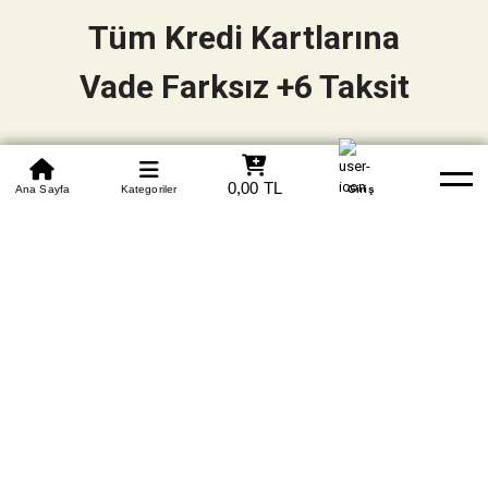
Tüm Kredi Kartlarına
Vade Farksız +6 Taksit
0850 305 09 70
0,00 TL
Beden Tablosu
Ana Sayfa
Kategoriler
Banka Hesapları
Whatsapp
Yardım
Giriş