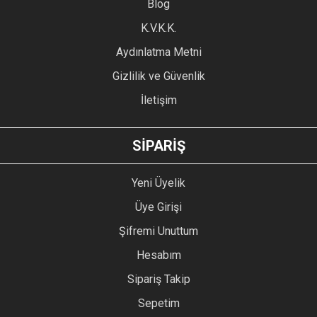
Blog
Ürün bilgilerinde hatalar bulunuyor.
Ürün fiyatı diğer sitelerden daha pahalı.
K.V.K.K.
Bu ürüne benzer farklı alternatifler olmalı.
Aydınlatma Metni
Gizlilik ve Güvenlik
İletişim
GÖNDER
SİPARİŞ
Yeni Üyelik
Üye Girişi
Şifremi Unuttum
Hesabım
Sipariş Takip
Sepetim