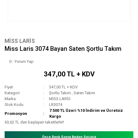
MİSS LARİS
Miss Laris 3074 Bayan Saten Şortlu Takım
0 - Yorum Yap
347,00 TL + KDV
Fiyat
347,00 TL + KDV
Kategori
Şortlu Takım
,
Saten Takım
Marka
MİSS LARİS
Stok Kodu
LR3074
7.500 TL Üzeri %10 İndirim ve Ücretsiz
Promosyon
Kargo
63,62 TL den başlayan taksitlerle!!
Önce Renk Sonra Beden Seçiniz