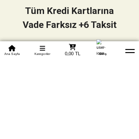
Tüm Kredi Kartlarına
Vade Farksız +6 Taksit
0850 305 09 70
0,00 TL
Beden Tablosu
Ana Sayfa
Kategoriler
Banka Hesapları
Whatsapp
Yardım
Giriş