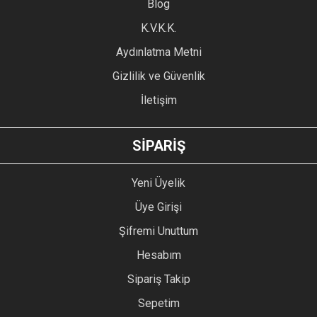
Blog
Ürün bilgilerinde hatalar bulunuyor.
Ürün fiyatı diğer sitelerden daha pahalı.
K.V.K.K.
Bu ürüne benzer farklı alternatifler olmalı.
Aydınlatma Metni
Gizlilik ve Güvenlik
İletişim
GÖNDER
SİPARİŞ
Yeni Üyelik
Üye Girişi
Şifremi Unuttum
Hesabım
Sipariş Takip
Sepetim