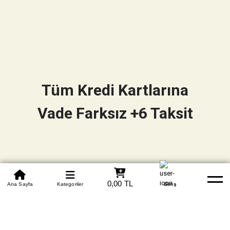
Tüm Kredi Kartlarına
Vade Farksız +6 Taksit
0850 305 09 70
0,00 TL
Beden Tablosu
Ana Sayfa
Kategoriler
Banka Hesapları
Whatsapp
Yardım
Giriş