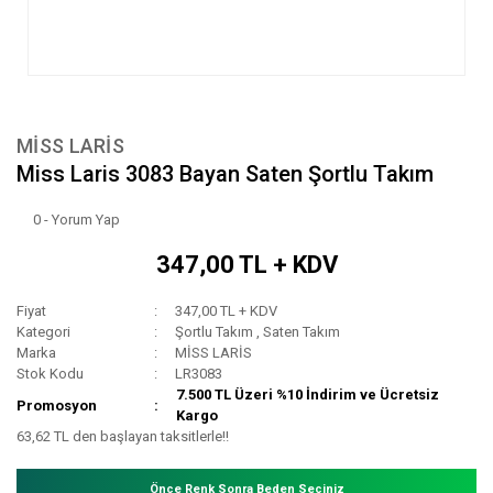
MİSS LARİS
Miss Laris 3083 Bayan Saten Şortlu Takım
0 - Yorum Yap
347,00 TL + KDV
Fiyat
347,00 TL + KDV
Kategori
Şortlu Takım
,
Saten Takım
Marka
MİSS LARİS
Stok Kodu
LR3083
7.500 TL Üzeri %10 İndirim ve Ücretsiz
Promosyon
Kargo
63,62 TL den başlayan taksitlerle!!
Önce Renk Sonra Beden Seçiniz