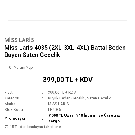
MİSS LARİS
Miss Laris 4035 (2XL-3XL-4XL) Battal Beden
Bayan Saten Gecelik
0 - Yorum Yap
399,00 TL + KDV
Fiyat
399,00 TL + KDV
Kategori
Büyük Beden Gecelik
,
Saten Gecelik
Marka
MİSS LARİS
Stok Kodu
LR4035
7.500 TL Üzeri %10 İndirim ve Ücretsiz
Promosyon
Kargo
73,15 TL den başlayan taksitlerle!!