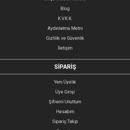
Ürün açıklamasında eksik bilgiler bulunuyor.
Blog
Ürün bilgilerinde hatalar bulunuyor.
Ürün fiyatı diğer sitelerden daha pahalı.
K.V.K.K.
Bu ürüne benzer farklı alternatifler olmalı.
Aydınlatma Metni
Gizlilik ve Güvenlik
İletişim
GÖNDER
SİPARİŞ
Yeni Üyelik
Üye Girişi
Şifremi Unuttum
Hesabım
Sipariş Takip