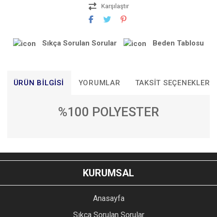
Karşılaştır
Sıkça Sorulan Sorular
Beden Tablosu
ÜRÜN BILGISI
YORUMLAR
TAKSIT SEÇENEKLERI
%100 POLYESTER
Bu ürünün fiyat bilgisi, resim, ürün açıklamalarında ve diğer
konularda yetersiz gördüğünüz noktaları öneri formunu
Bu ürüne ilk yorumu siz yapın!
kullanarak tarafımıza iletebilirsiniz.
KURUMSAL
Görüş ve önerileriniz için teşekkür ederiz.
YORUM YAZ
Anasayfa
Ürün resmi kalitesiz, bozuk veya görüntülenemiyor.
Sıkça Sorulan Sorular