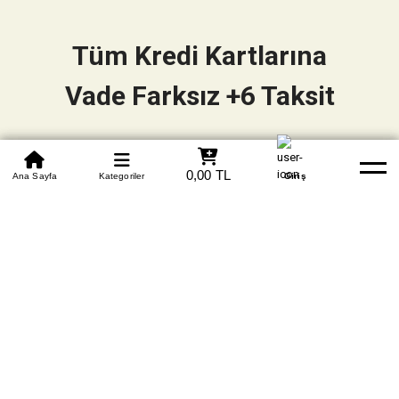
Tüm Kredi Kartlarına
Vade Farksız +6 Taksit
0850 305 09 70
0,00 TL
Beden Tablosu
Ana Sayfa
Kategoriler
Banka Hesapları
Whatsapp
Yardım
Giriş