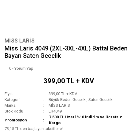
MİSS LARİS
Miss Laris 4049 (2XL-3XL-4XL) Battal Beden
Bayan Saten Gecelik
0 - Yorum Yap
399,00 TL + KDV
Fiyat
399,00 TL + KDV
Kategori
Büyük Beden Gecelik
,
Saten Gecelik
Marka
MİSS LARİS
Stok Kodu
LR4049
7.500 TL Üzeri %10 İndirim ve Ücretsiz
Promosyon
Kargo
73,15 TL den başlayan taksitlerle!!