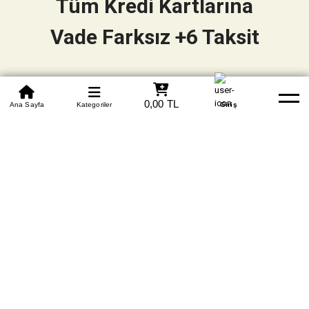
Tüm Kredi Kartlarına
Vade Farksız +6 Taksit
0850 305 09 70
0,00 TL
Beden Tablosu
Ana Sayfa
Kategoriler
Banka Hesapları
Whatsapp
Yardım
Giriş