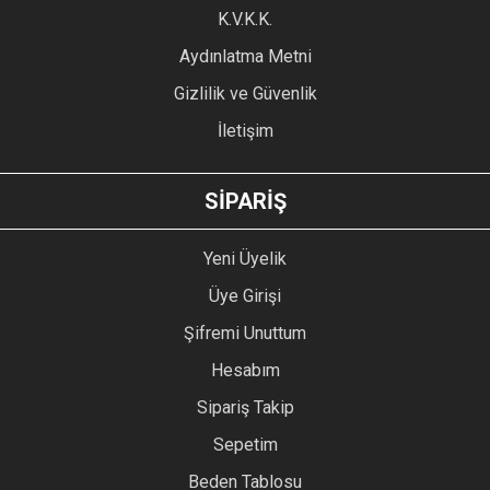
Ürün fiyatı diğer sitelerden daha pahalı.
K.V.K.K.
Bu ürüne benzer farklı alternatifler olmalı.
Aydınlatma Metni
Gizlilik ve Güvenlik
İletişim
GÖNDER
SİPARİŞ
Yeni Üyelik
Üye Girişi
Şifremi Unuttum
Hesabım
Sipariş Takip
Sepetim
Beden Tablosu