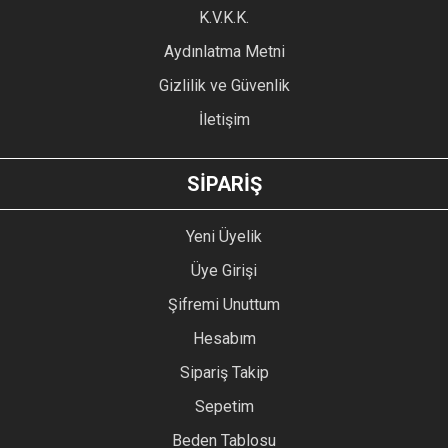
Ürün fiyatı diğer sitelerden daha pahalı.
K.V.K.K.
Bu ürüne benzer farklı alternatifler olmalı.
Aydınlatma Metni
Gizlilik ve Güvenlik
İletişim
GÖNDER
SİPARİŞ
Yeni Üyelik
Üye Girişi
Şifremi Unuttum
Hesabım
Sipariş Takip
Sepetim
Beden Tablosu