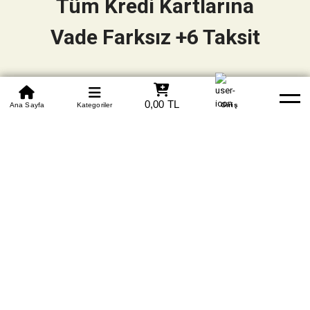
Tüm Kredi Kartlarına
Vade Farksız +6 Taksit
0850 305 09 70
0,00 TL
Beden Tablosu
Ana Sayfa
Kategoriler
Banka Hesapları
Whatsapp
Yardım
Giriş