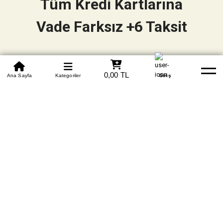
Tüm Kredi Kartlarına
Vade Farksız +6 Taksit
0850 305 09 70
0,00 TL
Beden Tablosu
Ana Sayfa
Kategoriler
Banka Hesapları
Whatsapp
Yardım
Giriş