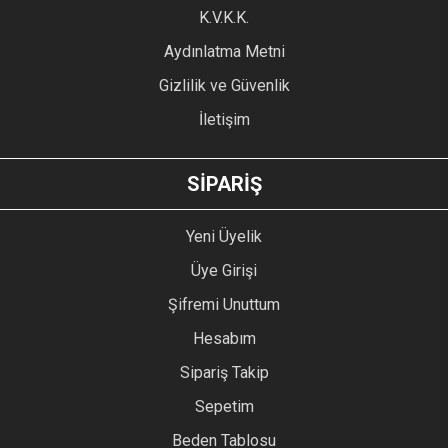
Ürün fiyatı diğer sitelerden daha pahalı.
K.V.K.K.
Bu ürüne benzer farklı alternatifler olmalı.
Aydınlatma Metni
Gizlilik ve Güvenlik
İletişim
GÖNDER
SİPARİŞ
Yeni Üyelik
Üye Girişi
Şifremi Unuttum
Hesabım
Sipariş Takip
Sepetim
Beden Tablosu