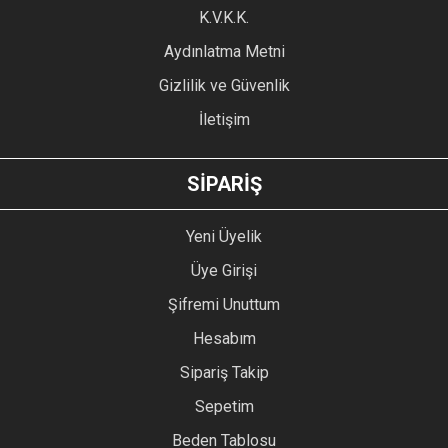
Ürün fiyatı diğer sitelerden daha pahalı.
K.V.K.K.
Bu ürüne benzer farklı alternatifler olmalı.
Aydınlatma Metni
Gizlilik ve Güvenlik
İletişim
GÖNDER
SİPARİŞ
Yeni Üyelik
Üye Girişi
Şifremi Unuttum
Hesabım
Sipariş Takip
Sepetim
Beden Tablosu