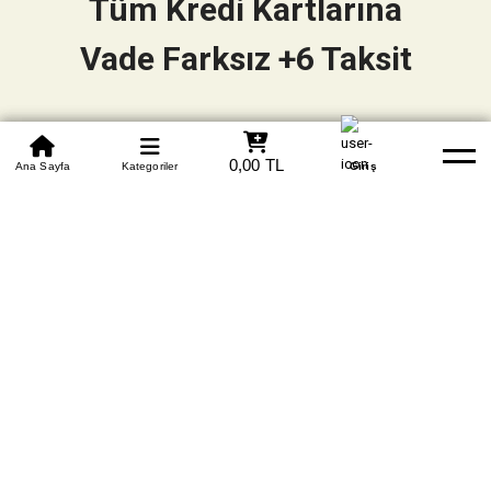
Tüm Kredi Kartlarına
Vade Farksız +6 Taksit
0850 305 09 70
0,00 TL
Beden Tablosu
Ana Sayfa
Kategoriler
Banka Hesapları
Whatsapp
Yardım
Giriş