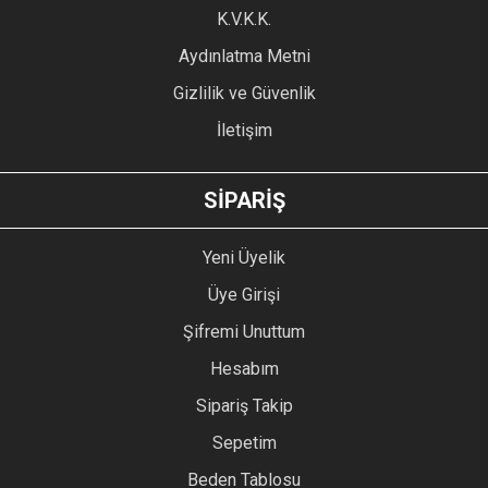
Ürün fiyatı diğer sitelerden daha pahalı.
K.V.K.K.
Bu ürüne benzer farklı alternatifler olmalı.
Aydınlatma Metni
Gizlilik ve Güvenlik
İletişim
GÖNDER
SİPARİŞ
Yeni Üyelik
Üye Girişi
Şifremi Unuttum
Hesabım
Sipariş Takip
Sepetim
Beden Tablosu