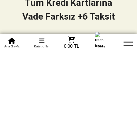
Tüm Kredi Kartlarına
Vade Farksız +6 Taksit
0850 305 09 70
0,00 TL
Beden Tablosu
Ana Sayfa
Kategoriler
Banka Hesapları
Whatsapp
Yardım
Giriş