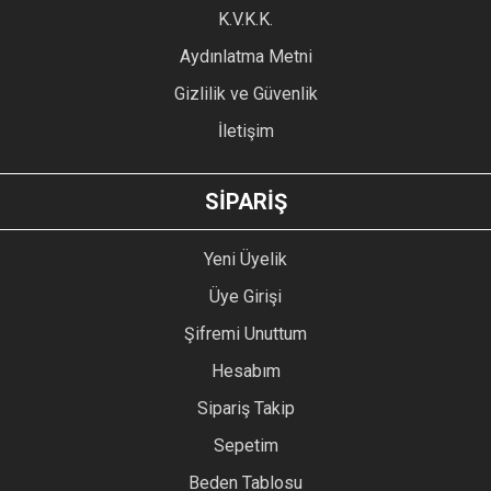
Ürün fiyatı diğer sitelerden daha pahalı.
K.V.K.K.
Bu ürüne benzer farklı alternatifler olmalı.
Aydınlatma Metni
Gizlilik ve Güvenlik
İletişim
GÖNDER
SİPARİŞ
Yeni Üyelik
Üye Girişi
Şifremi Unuttum
Hesabım
Sipariş Takip
Sepetim
Beden Tablosu