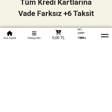
Tüm Kredi Kartlarına
Vade Farksız +6 Taksit
0850 305 09 70
0,00 TL
Beden Tablosu
Ana Sayfa
Kategoriler
Banka Hesapları
Whatsapp
Yardım
Giriş