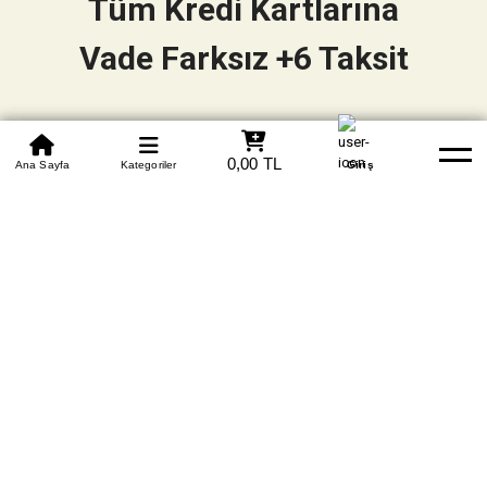
Tüm Kredi Kartlarına
Vade Farksız +6 Taksit
0850 305 09 70
0,00 TL
Beden Tablosu
Ana Sayfa
Kategoriler
Banka Hesapları
Whatsapp
Yardım
Giriş