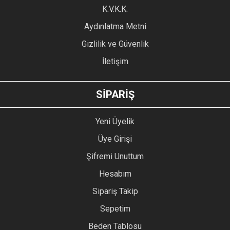
Ürün fiyatı diğer sitelerden daha pahalı.
K.V.K.K.
Bu ürüne benzer farklı alternatifler olmalı.
Aydınlatma Metni
Gizlilik ve Güvenlik
İletişim
GÖNDER
SİPARİŞ
Yeni Üyelik
Üye Girişi
Şifremi Unuttum
Hesabım
Sipariş Takip
Sepetim
Beden Tablosu