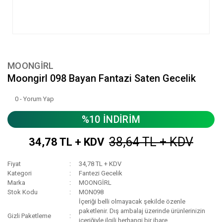
MOONGİRL
Moongirl 098 Bayan Fantazi Saten Gecelik
0 - Yorum Yap
%10 İNDİRİM
38,64 TL + KDV
34,78 TL + KDV
Fiyat
34,78 TL + KDV
Kategori
Fantezi Gecelik
Marka
MOONGİRL
Stok Kodu
MON098
İçeriği belli olmayacak şekilde özenle
paketlenir. Dış ambalaj üzerinde ürünlerinizin
Gizli Paketleme
içeriğiyle ilgili herhangi bir ibare