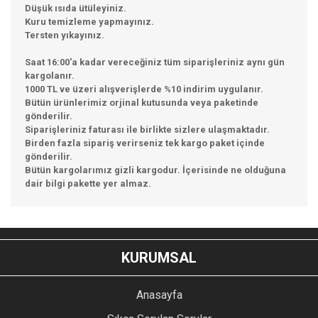
Düşük ısıda ütüleyiniz.
Kuru temizleme yapmayınız.
Tersten yıkayınız.
Saat 16:00'a kadar vereceğiniz tüm siparişleriniz aynı gün
kargolanır.
1000 TL ve üzeri alışverişlerde %10 indirim uygulanır.
Bütün ürünlerimiz orjinal kutusunda veya paketinde
gönderilir.
Siparişleriniz faturası ile birlikte sizlere ulaşmaktadır.
Birden fazla sipariş verirseniz tek kargo paket içinde
gönderilir.
Bütün kargolarımız gizli kargodur. İçerisinde ne olduğuna
dair bilgi pakette yer almaz.
Bu ürünün fiyat bilgisi, resim, ürün açıklamalarında ve diğer
konularda yetersiz gördüğünüz noktaları öneri formunu
Bu ürüne ilk yorumu siz yapın!
kullanarak tarafımıza iletebilirsiniz.
KURUMSAL
Görüş ve önerileriniz için teşekkür ederiz.
YORUM YAZ
Anasayfa
Ürün resmi kalitesiz, bozuk veya görüntülenemiyor.