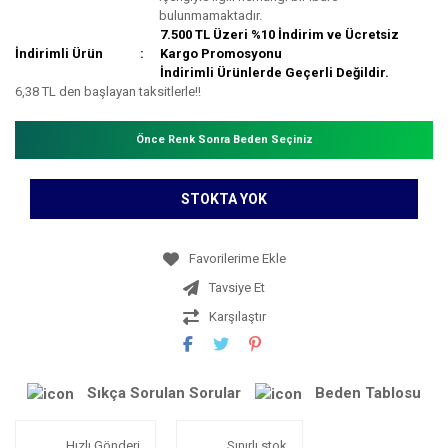
bulunmamaktadır.
7.500 TL Üzeri %10 İndirim ve Ücretsiz
İndirimli Ürün
Kargo Promosyonu
İndirimli Ürünlerde Geçerli Değildir.
6,38 TL den başlayan taksitlerle!!
Önce Renk Sonra Beden Seçiniz
STOKTA YOK
Tavsiye Et
Karşılaştır
Sıkça Sorulan Sorular
Beden Tablosu
Hızlı Gönderi
Sınırlı stok