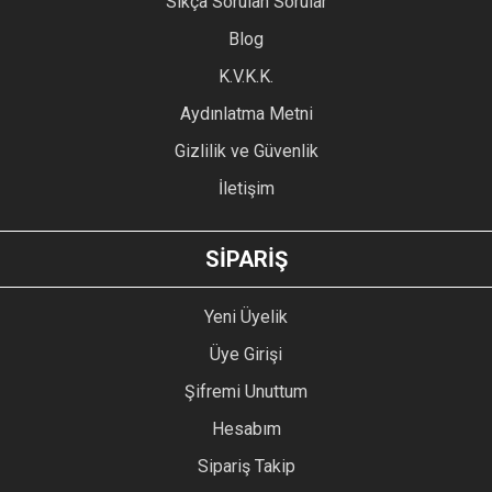
Sıkça Sorulan Sorular
Ürün açıklamasında eksik bilgiler bulunuyor.
Blog
Ürün bilgilerinde hatalar bulunuyor.
Ürün fiyatı diğer sitelerden daha pahalı.
K.V.K.K.
Bu ürüne benzer farklı alternatifler olmalı.
Aydınlatma Metni
Gizlilik ve Güvenlik
İletişim
GÖNDER
SİPARİŞ
Yeni Üyelik
Üye Girişi
Şifremi Unuttum
Hesabım
Sipariş Takip