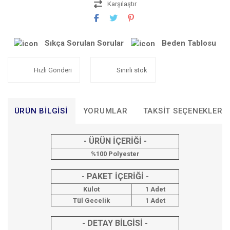
Karşılaştır
Sıkça Sorulan Sorular
Beden Tablosu
Hızlı Gönderi
Sınırlı stok
ÜRÜN BILGISI
YORUMLAR
TAKSIT SEÇENEKLERI
- ÜRÜN İÇERİĞİ -
%100 Polyester
- PAKET İÇERİĞİ -
Külot
1 Adet
Tül Gecelik
1 Adet
- DETAY BİLGİSİ -