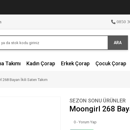
m
0850 3
ARA
ma Takımı
Kadın Çorap
Erkek Çorap
Çocuk Çorap
l 268 Bayan İkili Saten Takım
SEZON SONU ÜRÜNLER
Moongirl 268 Baya
0 - Yorum Yap