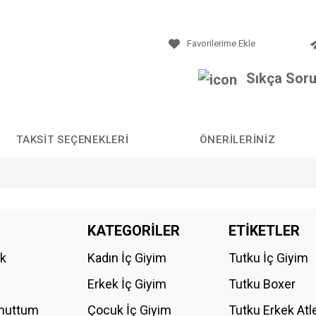
Sıkça Soru
TAKSIT SEÇENEKLERI
ÖNERILERINIZ
da yetersiz gördüğünüz noktaları öneri formunu kullanarak tarafımıza iletebilirs
KATEGORİLER
ETİKETLER
Bu ürüne ilk yorumu siz yapın!
ik
Kadın İç Giyim
Tutku İç Giyim
YORUM YAZ
Erkek İç Giyim
Tutku Boxer
Unuttum
Çocuk İç Giyim
Tutku Erkek Atl