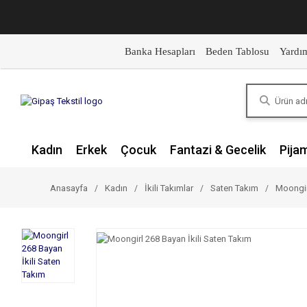
Banka Hesapları
Beden Tablosu
Yardı
Kadın
Erkek
Çocuk
Fantazi & Gecelik
Pija
Anasayfa
Kadın
İkili Takımlar
Saten Takım
Moongir