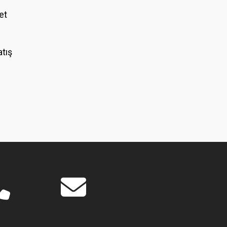
et
atış