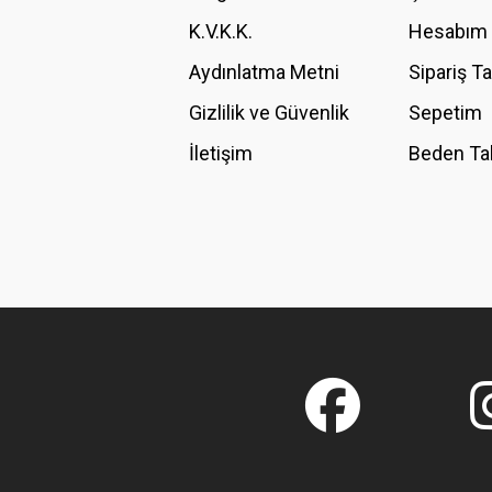
K.V.K.K.
Hesabım
Bu ürüne benzer farklı alternatifler olmalı.
Aydınlatma Metni
Sipariş T
Gizlilik ve Güvenlik
Sepetim
İletişim
Beden Ta