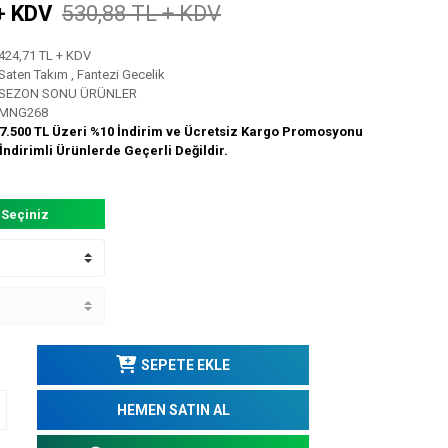
+ KDV
530,88 TL + KDV
424,71 TL + KDV
Saten Takım
,
Fantezi Gecelik
SEZON SONU ÜRÜNLER
MNG268
7.500 TL Üzeri %10 İndirim ve Ücretsiz Kargo Promosyonu
İndirimli Ürünlerde Geçerli Değildir.
 Seçiniz
SEPETE EKLE
HEMEN SATIN AL