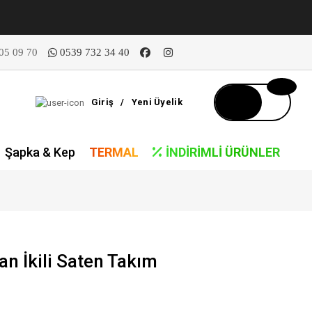
05 09 70
0539 732 34 40
Giriş
/
Yeni Üyelik
Şapka & Kep
TERMAL
İNDIRIMLI ÜRÜNLER
n İkili Saten Takım