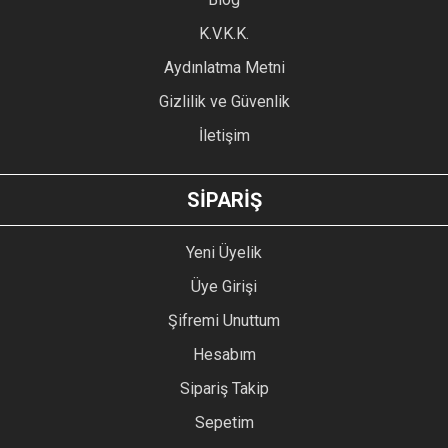
Ürün fiyatı diğer sitelerden daha pahalı.
K.V.K.K.
Bu ürüne benzer farklı alternatifler olmalı.
Aydınlatma Metni
Gizlilik ve Güvenlik
İletişim
GÖNDER
SİPARİŞ
Yeni Üyelik
Üye Girişi
Şifremi Unuttum
Hesabım
Sipariş Takip
Sepetim