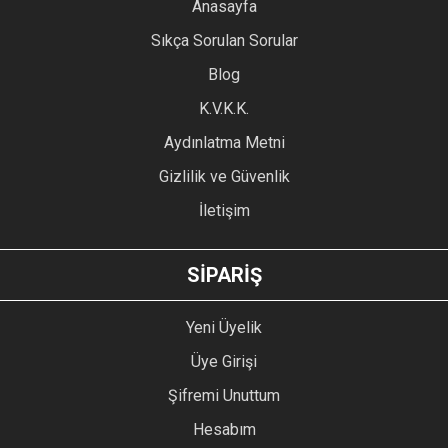
YORUM YAZ
Anasayfa
Ürün resmi kalitesiz, bozuk veya görüntülenemiyor.
Sıkça Sorulan Sorular
Ürün açıklamasında eksik bilgiler bulunuyor.
Blog
Ürün bilgilerinde hatalar bulunuyor.
Ürün fiyatı diğer sitelerden daha pahalı.
K.V.K.K.
Bu ürüne benzer farklı alternatifler olmalı.
Aydınlatma Metni
Gizlilik ve Güvenlik
İletişim
GÖNDER
SİPARİŞ
Yeni Üyelik
Üye Girişi
Şifremi Unuttum
Hesabım