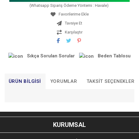
(Whatsapp Sipariş Ödeme Yöntemi : Havale)
Tavsiye Et
Karşılaştır
Sıkça Sorulan Sorular
Beden Tablosu
ÜRÜN BILGISI
YORUMLAR
TAKSIT SEÇENEKLERI
Bu ürünün fiyat bilgisi, resim, ürün açıklamalarında ve diğer
konularda yetersiz gördüğünüz noktaları öneri formunu
Bu ürüne ilk yorumu siz yapın!
kullanarak tarafımıza iletebilirsiniz.
KURUMSAL
Görüş ve önerileriniz için teşekkür ederiz.