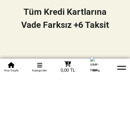
Tüm Kredi Kartlarına
Vade Farksız +6 Taksit
0850 305 09 70
0,00 TL
Beden Tablosu
Ana Sayfa
Kategoriler
Banka Hesapları
Whatsapp
Yardım
Giriş