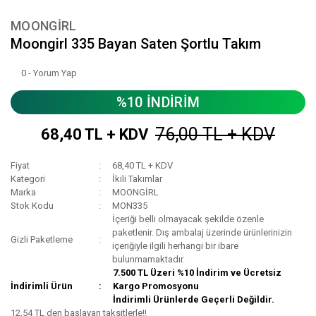
MOONGİRL
Moongirl 335 Bayan Saten Şortlu Takım
0 - Yorum Yap
%10 İNDİRİM
76,00 TL + KDV
68,40 TL + KDV
Fiyat
68,40 TL + KDV
Kategori
İkili Takımlar
Marka
MOONGİRL
Stok Kodu
MON335
İçeriği belli olmayacak şekilde özenle
paketlenir. Dış ambalaj üzerinde ürünlerinizin
Gizli Paketleme
içeriğiyle ilgili herhangi bir ibare
bulunmamaktadır.
7.500 TL Üzeri %10 İndirim ve Ücretsiz
İndirimli Ürün
Kargo Promosyonu
İndirimli Ürünlerde Geçerli Değildir.
12,54 TL den başlayan taksitlerle!!