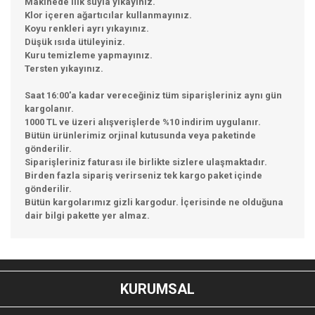
Makinede ılık suyla yıkayınız.
Klor içeren ağartıcılar kullanmayınız.
Koyu renkleri ayrı yıkayınız.
Düşük ısıda ütüleyiniz.
Kuru temizleme yapmayınız.
Tersten yıkayınız.
Saat 16:00'a kadar vereceğiniz tüm siparişleriniz aynı gün
kargolanır.
1000 TL ve üzeri alışverişlerde %10 indirim uygulanır.
Bütün ürünlerimiz orjinal kutusunda veya paketinde
gönderilir.
Siparişleriniz faturası ile birlikte sizlere ulaşmaktadır.
Birden fazla sipariş verirseniz tek kargo paket içinde
gönderilir.
Bütün kargolarımız gizli kargodur. İçerisinde ne olduğuna
dair bilgi pakette yer almaz.
Bu ürünün fiyat bilgisi, resim, ürün açıklamalarında ve diğer
konularda yetersiz gördüğünüz noktaları öneri formunu
Bu ürüne ilk yorumu siz yapın!
kullanarak tarafımıza iletebilirsiniz.
KURUMSAL
Görüş ve önerileriniz için teşekkür ederiz.