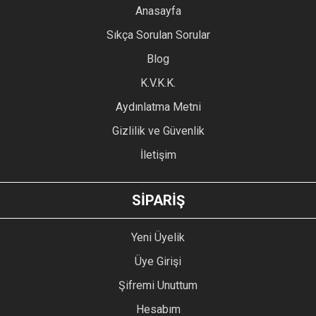
YORUM YAZ
Anasayfa
Ürün resmi kalitesiz, bozuk veya görüntülenemiyor.
Sıkça Sorulan Sorular
Ürün açıklamasında eksik bilgiler bulunuyor.
Blog
Ürün bilgilerinde hatalar bulunuyor.
Ürün fiyatı diğer sitelerden daha pahalı.
K.V.K.K.
Bu ürüne benzer farklı alternatifler olmalı.
Aydınlatma Metni
Gizlilik ve Güvenlik
İletişim
GÖNDER
SİPARİŞ
Yeni Üyelik
Üye Girişi
Şifremi Unuttum
Hesabım