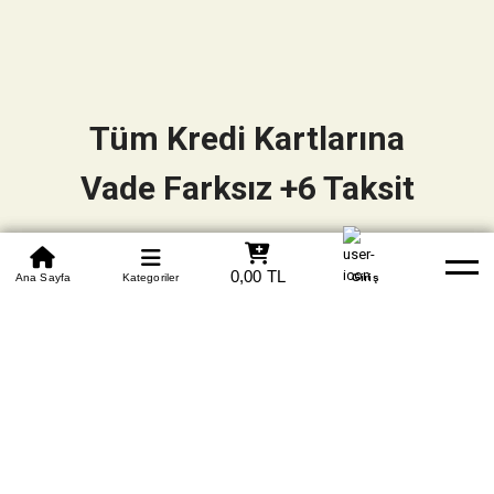
Tüm Kredi Kartlarına
Vade Farksız +6 Taksit
0850 305 09 70
0,00 TL
Beden Tablosu
Ana Sayfa
Kategoriler
Banka Hesapları
Whatsapp
Yardım
Giriş