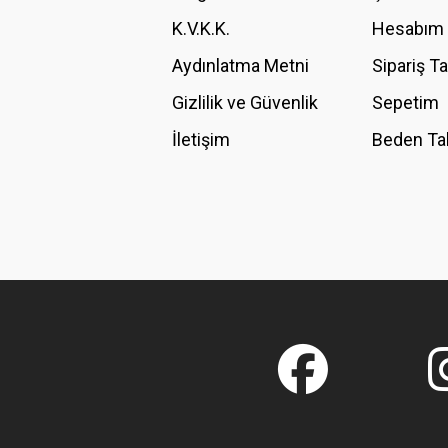
K.V.K.K.
Hesabım
Bu ürüne benzer farklı alternatifler olmalı.
Aydınlatma Metni
Sipariş T
Gizlilik ve Güvenlik
Sepetim
İletişim
Beden Ta