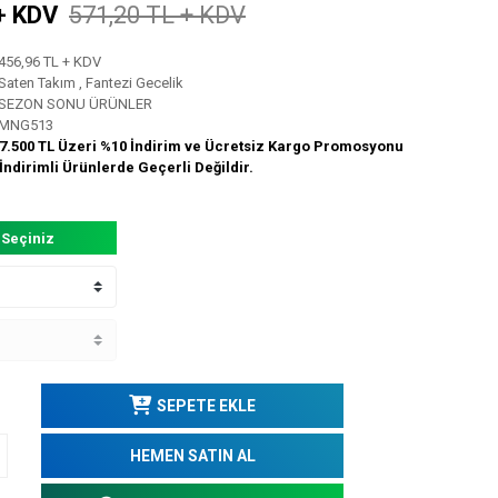
+ KDV
571,20 TL + KDV
456,96 TL + KDV
Saten Takım
,
Fantezi Gecelik
SEZON SONU ÜRÜNLER
MNG513
7.500 TL Üzeri %10 İndirim ve Ücretsiz Kargo Promosyonu
İndirimli Ürünlerde Geçerli Değildir.
 Seçiniz
SEPETE EKLE
HEMEN SATIN AL