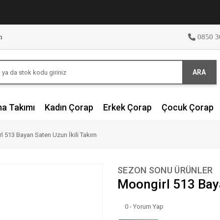
m
0850 3
ARA
ma Takımı
Kadın Çorap
Erkek Çorap
Çocuk Çorap
l 513 Bayan Saten Uzun İkili Takım
SEZON SONU ÜRÜNLER
Moongirl 513 Baya
0 - Yorum Yap