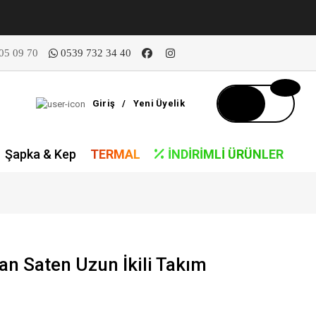
05 09 70
0539 732 34 40
Giriş
/
Yeni Üyelik
Şapka & Kep
TERMAL
İNDIRIMLI ÜRÜNLER
n Saten Uzun İkili Takım