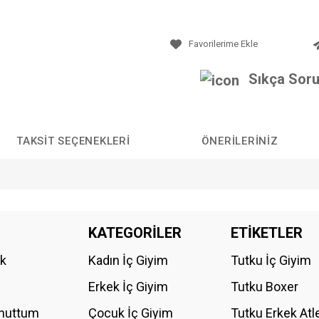
Sıkça Soru
TAKSIT SEÇENEKLERI
ÖNERILERINIZ
da yetersiz gördüğünüz noktaları öneri formunu kullanarak tarafımıza iletebilirs
KATEGORİLER
ETİKETLER
Bu ürüne ilk yorumu siz yapın!
ik
Kadın İç Giyim
Tutku İç Giyim
YORUM YAZ
Erkek İç Giyim
Tutku Boxer
Unuttum
Çocuk İç Giyim
Tutku Erkek Atl