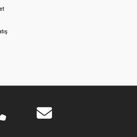
et
atış