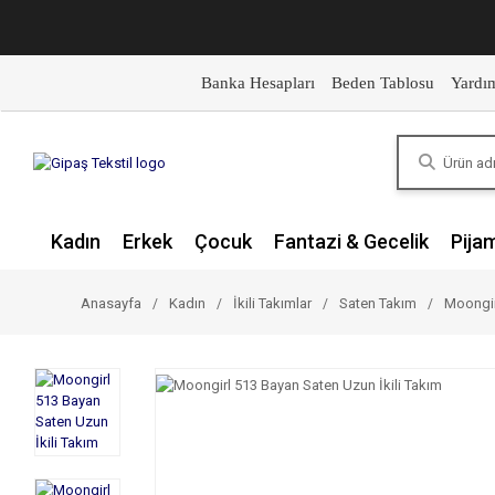
Banka Hesapları
Beden Tablosu
Yardı
Kadın
Erkek
Çocuk
Fantazi & Gecelik
Pija
Anasayfa
Kadın
İkili Takımlar
Saten Takım
Moongir