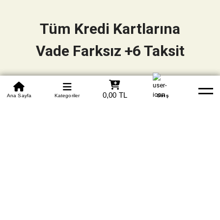
Tüm Kredi Kartlarına
Vade Farksız +6 Taksit
0850 305 09 70
0,00 TL
Beden Tablosu
Ana Sayfa
Kategoriler
Banka Hesapları
Whatsapp
Yardım
Giriş