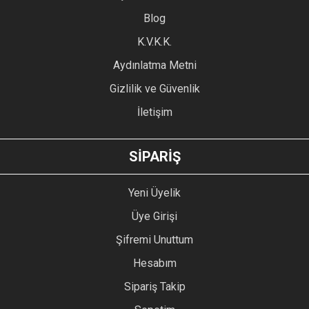
Blog
Ürün bilgilerinde hatalar bulunuyor.
Ürün fiyatı diğer sitelerden daha pahalı.
K.V.K.K.
Bu ürüne benzer farklı alternatifler olmalı.
Aydınlatma Metni
Gizlilik ve Güvenlik
İletişim
GÖNDER
SİPARİŞ
Yeni Üyelik
Üye Girişi
Şifremi Unuttum
Hesabım
Sipariş Takip