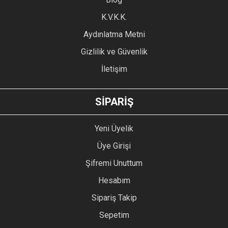
Ürün fiyatı diğer sitelerden daha pahalı.
K.V.K.K.
Bu ürüne benzer farklı alternatifler olmalı.
Aydınlatma Metni
Gizlilik ve Güvenlik
İletişim
GÖNDER
SİPARİŞ
Yeni Üyelik
Üye Girişi
Şifremi Unuttum
Hesabım
Sipariş Takip
Sepetim