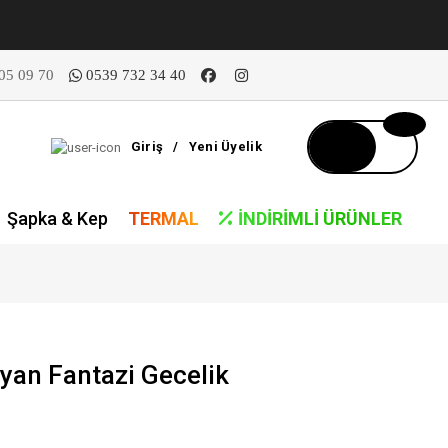
05 09 70
0539 732 34 40
Giriş
/
Yeni Üyelik
Şapka & Kep
TERMAL
İNDIRIMLI ÜRÜNLER
yan Fantazi Gecelik