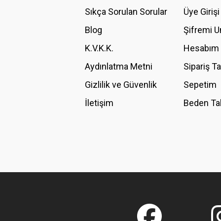
Ürün açıklamasında eksik bilgiler bulunuyor.
Sıkça Sorulan Sorular
Üye Girişi
Ürün bilgilerinde hatalar bulunuyor.
Blog
Şifremi 
Ürün fiyatı diğer sitelerden daha pahalı.
K.V.K.K.
Hesabım
Bu ürüne benzer farklı alternatifler olmalı.
Aydınlatma Metni
Sipariş T
Gizlilik ve Güvenlik
Sepetim
İletişim
Beden Ta