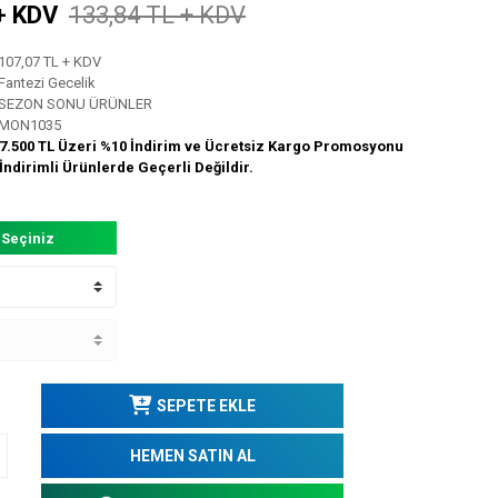
+ KDV
133,84 TL + KDV
107,07 TL + KDV
Fantezi Gecelik
SEZON SONU ÜRÜNLER
MON1035
7.500 TL Üzeri %10 İndirim ve Ücretsiz Kargo Promosyonu
İndirimli Ürünlerde Geçerli Değildir.
 Seçiniz
SEPETE EKLE
HEMEN SATIN AL