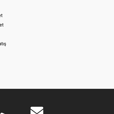
et
et
atış