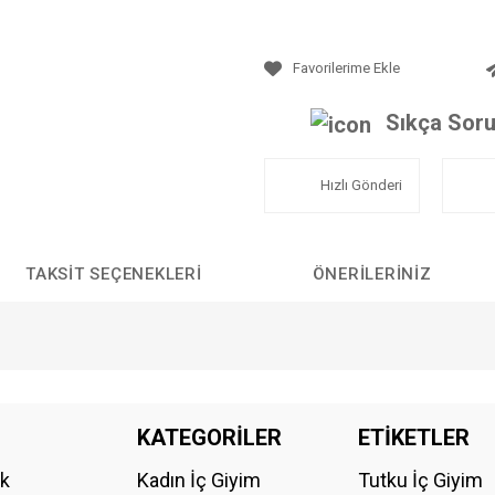
Sıkça Soru
Hızlı Gönderi
TAKSIT SEÇENEKLERI
ÖNERILERINIZ
da yetersiz gördüğünüz noktaları öneri formunu kullanarak tarafımıza iletebilirs
KATEGORİLER
ETİKETLER
Bu ürüne ilk yorumu siz yapın!
ik
Kadın İç Giyim
Tutku İç Giyim