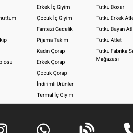
YORUM YAZ
Erkek İç Giyim
Tutku Boxer
Unuttum
Çocuk İç Giyim
Tutku Erkek Atl
Fantezi Gecelik
Tutku Bayan Atl
akip
Pijama Takım
Tutku Atlet
Kadın Çorap
Tutku Fabrika S
Mağazası
blosu
Erkek Çorap
GÖNDER
Çocuk Çorap
İndirimli Ürünler
Termal İç Giyim