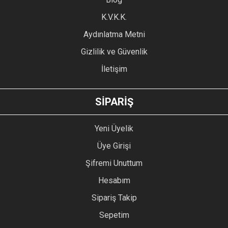
Ürün fiyatı diğer sitelerden daha pahalı.
K.V.K.K.
Bu ürüne benzer farklı alternatifler olmalı.
Aydınlatma Metni
Gizlilik ve Güvenlik
İletişim
GÖNDER
SİPARİŞ
Yeni Üyelik
Üye Girişi
Şifremi Unuttum
Hesabım
Sipariş Takip
Sepetim