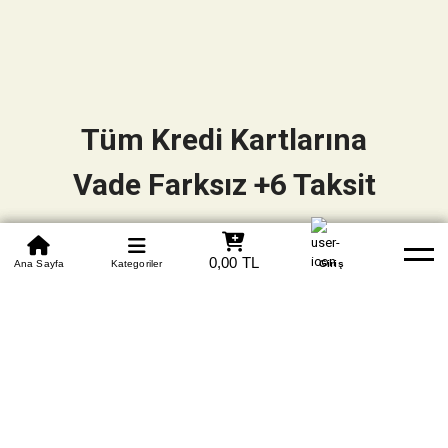
Tüm Kredi Kartlarına
Vade Farksız +6 Taksit
0850 305 09 70
0,00 TL
Beden Tablosu
Ana Sayfa
Kategoriler
Banka Hesapları
Whatsapp
Yardım
Giriş