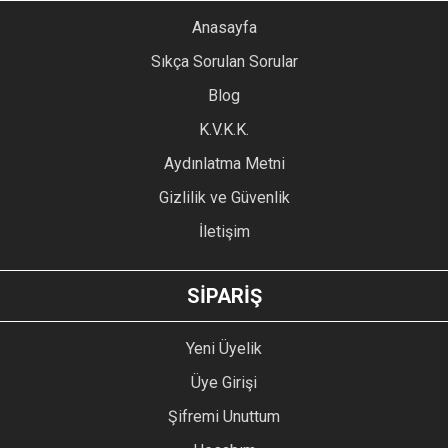
YORUM YAZ
Anasayfa
Ürün resmi kalitesiz, bozuk veya görüntülenemiyor.
Sıkça Sorulan Sorular
Ürün açıklamasında eksik bilgiler bulunuyor.
Blog
Ürün bilgilerinde hatalar bulunuyor.
Ürün fiyatı diğer sitelerden daha pahalı.
K.V.K.K.
Bu ürüne benzer farklı alternatifler olmalı.
Aydınlatma Metni
Gizlilik ve Güvenlik
İletişim
GÖNDER
SİPARİŞ
Yeni Üyelik
Üye Girişi
Şifremi Unuttum