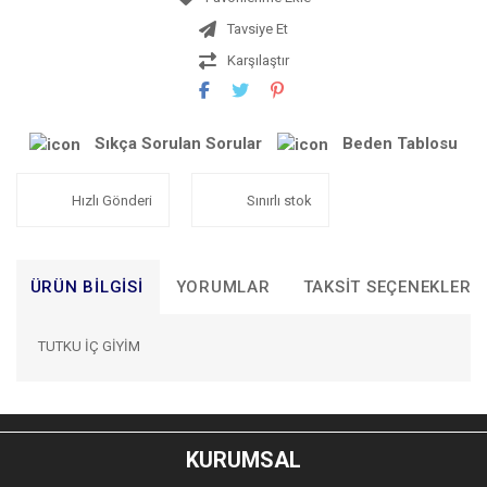
Tavsiye Et
Karşılaştır
Sıkça Sorulan Sorular
Beden Tablosu
Hızlı Gönderi
Sınırlı stok
ÜRÜN BILGISI
YORUMLAR
TAKSIT SEÇENEKLERI
TUTKU İÇ GİYİM
Bu ürünün fiyat bilgisi, resim, ürün açıklamalarında ve diğer
konularda yetersiz gördüğünüz noktaları öneri formunu
Bu ürüne ilk yorumu siz yapın!
kullanarak tarafımıza iletebilirsiniz.
KURUMSAL
Görüş ve önerileriniz için teşekkür ederiz.