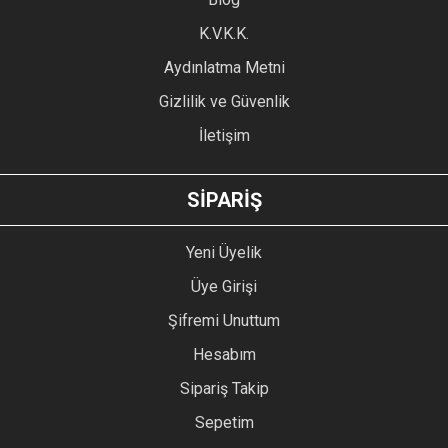
Ürün fiyatı diğer sitelerden daha pahalı.
K.V.K.K.
Bu ürüne benzer farklı alternatifler olmalı.
Aydınlatma Metni
Gizlilik ve Güvenlik
İletişim
GÖNDER
SİPARİŞ
Yeni Üyelik
Üye Girişi
Şifremi Unuttum
Hesabım
Sipariş Takip
Sepetim