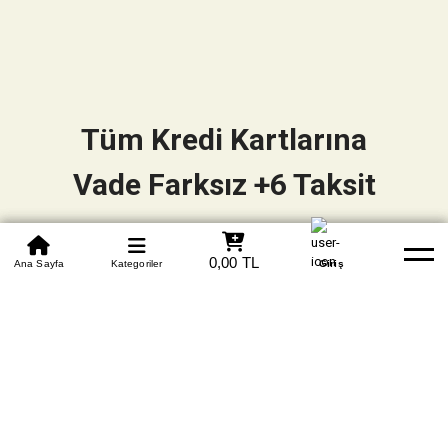
Tüm Kredi Kartlarına
Vade Farksız +6 Taksit
0850 305 09 70
0,00 TL
Beden Tablosu
Ana Sayfa
Kategoriler
Banka Hesapları
Whatsapp
Yardım
Giriş