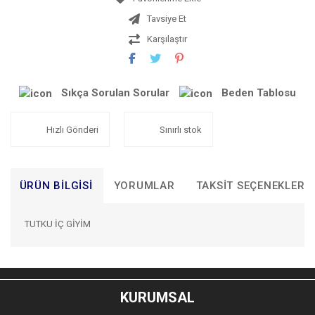
Tavsiye Et
Karşılaştır
Sıkça Sorulan Sorular
Beden Tablosu
Hızlı Gönderi
Sınırlı stok
ÜRÜN BILGISI
YORUMLAR
TAKSIT SEÇENEKLERI
TUTKU İÇ GİYİM
Bu ürünün fiyat bilgisi, resim, ürün açıklamalarında ve diğer
konularda yetersiz gördüğünüz noktaları öneri formunu
Bu ürüne ilk yorumu siz yapın!
kullanarak tarafımıza iletebilirsiniz.
KURUMSAL
Görüş ve önerileriniz için teşekkür ederiz.