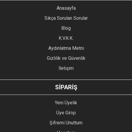
YORUM YAZ
Anasayfa
Ürün resmi kalitesiz, bozuk veya görüntülenemiyor.
Sıkça Sorulan Sorular
Ürün açıklamasında eksik bilgiler bulunuyor.
Blog
Ürün bilgilerinde hatalar bulunuyor.
Ürün fiyatı diğer sitelerden daha pahalı.
K.V.K.K.
Bu ürüne benzer farklı alternatifler olmalı.
Aydınlatma Metni
Gizlilik ve Güvenlik
İletişim
GÖNDER
SİPARİŞ
Yeni Üyelik
Üye Girişi
Şifremi Unuttum