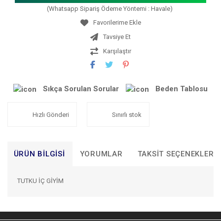
(Whatsapp Sipariş Ödeme Yöntemi : Havale)
Tavsiye Et
Karşılaştır
Sıkça Sorulan Sorular
Beden Tablosu
Hızlı Gönderi
Sınırlı stok
ÜRÜN BILGISI
YORUMLAR
TAKSIT SEÇENEKLERI
TUTKU İÇ GİYİM
Bu ürünün fiyat bilgisi, resim, ürün açıklamalarında ve diğer
konularda yetersiz gördüğünüz noktaları öneri formunu