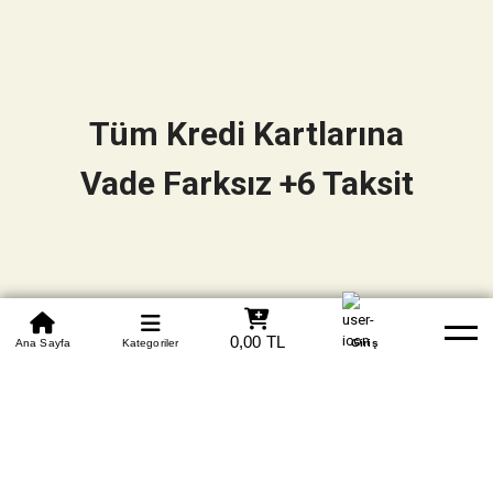
Tüm Kredi Kartlarına
Vade Farksız +6 Taksit
0850 305 09 70
0,00 TL
Beden Tablosu
Ana Sayfa
Kategoriler
Banka Hesapları
Whatsapp
Yardım
Giriş