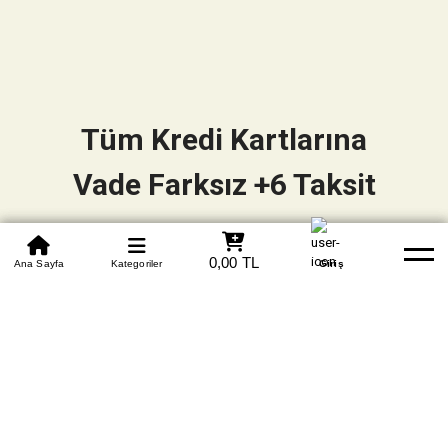
Tüm Kredi Kartlarına
Vade Farksız +6 Taksit
0850 305 09 70
0,00 TL
Beden Tablosu
Ana Sayfa
Kategoriler
Banka Hesapları
Whatsapp
Yardım
Giriş