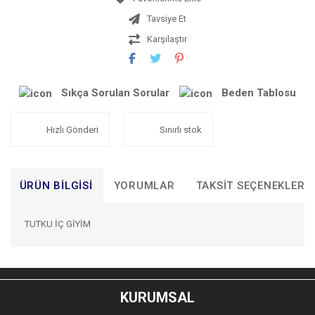
Tavsiye Et
Karşılaştır
Sıkça Sorulan Sorular
Beden Tablosu
Hızlı Gönderi
Sınırlı stok
ÜRÜN BILGISI
YORUMLAR
TAKSIT SEÇENEKLERI
TUTKU İÇ GİYİM
Bu ürünün fiyat bilgisi, resim, ürün açıklamalarında ve diğer
konularda yetersiz gördüğünüz noktaları öneri formunu
Bu ürüne ilk yorumu siz yapın!
kullanarak tarafımıza iletebilirsiniz.
KURUMSAL
Görüş ve önerileriniz için teşekkür ederiz.