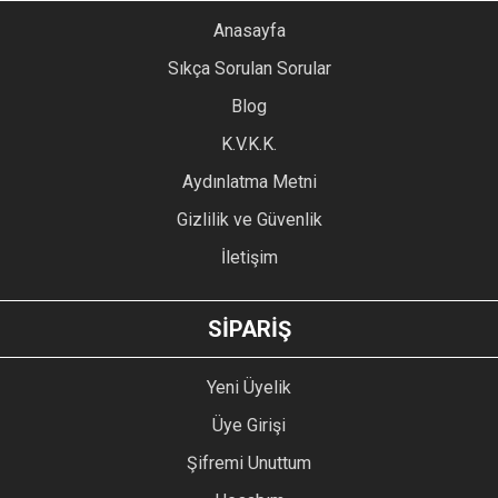
YORUM YAZ
Anasayfa
Ürün resmi kalitesiz, bozuk veya görüntülenemiyor.
Sıkça Sorulan Sorular
Ürün açıklamasında eksik bilgiler bulunuyor.
Blog
Ürün bilgilerinde hatalar bulunuyor.
Ürün fiyatı diğer sitelerden daha pahalı.
K.V.K.K.
Bu ürüne benzer farklı alternatifler olmalı.
Aydınlatma Metni
Gizlilik ve Güvenlik
İletişim
GÖNDER
SİPARİŞ
Yeni Üyelik
Üye Girişi
Şifremi Unuttum