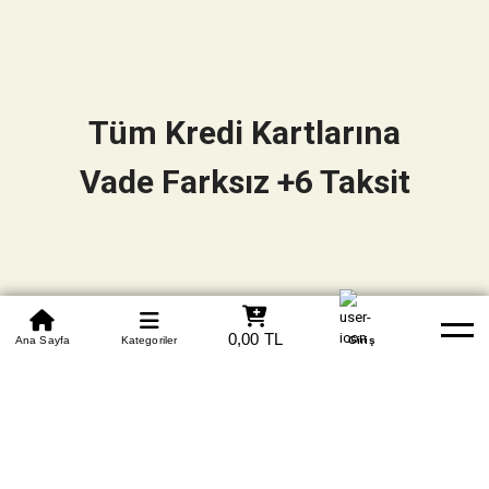
Tüm Kredi Kartlarına
Vade Farksız +6 Taksit
0850 305 09 70
0,00 TL
Beden Tablosu
Ana Sayfa
Kategoriler
Banka Hesapları
Whatsapp
Yardım
Giriş