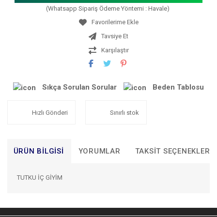
(Whatsapp Sipariş Ödeme Yöntemi : Havale)
Tavsiye Et
Karşılaştır
Sıkça Sorulan Sorular
Beden Tablosu
Hızlı Gönderi
Sınırlı stok
ÜRÜN BILGISI
YORUMLAR
TAKSIT SEÇENEKLERI
TUTKU İÇ GİYİM
Bu ürünün fiyat bilgisi, resim, ürün açıklamalarında ve diğer
konularda yetersiz gördüğünüz noktaları öneri formunu