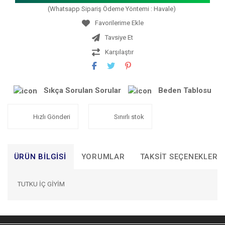
(Whatsapp Sipariş Ödeme Yöntemi : Havale)
Tavsiye Et
Karşılaştır
Sıkça Sorulan Sorular
Beden Tablosu
Hızlı Gönderi
Sınırlı stok
ÜRÜN BILGISI
YORUMLAR
TAKSIT SEÇENEKLERI
TUTKU İÇ GİYİM
Bu ürünün fiyat bilgisi, resim, ürün açıklamalarında ve diğer
konularda yetersiz gördüğünüz noktaları öneri formunu