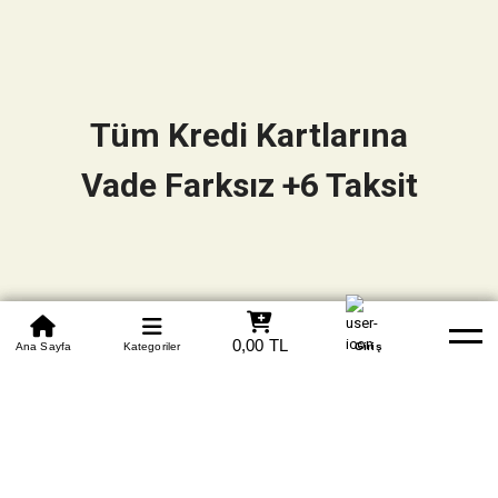
Tüm Kredi Kartlarına
Vade Farksız +6 Taksit
0850 305 09 70
0,00 TL
Beden Tablosu
Ana Sayfa
Kategoriler
Banka Hesapları
Whatsapp
Yardım
Giriş