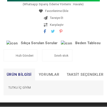
(Whatsapp Sipariş Ödeme Yöntemi : Havale)
Tavsiye Et
Karşılaştır
Sıkça Sorulan Sorular
Beden Tablosu
Hızlı Gönderi
Sınırlı stok
ÜRÜN BILGISI
YORUMLAR
TAKSIT SEÇENEKLERI
TUTKU İÇ GİYİM
Bu ürünün fiyat bilgisi, resim, ürün açıklamalarında ve diğer
konularda yetersiz gördüğünüz noktaları öneri formunu