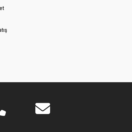
et
atış