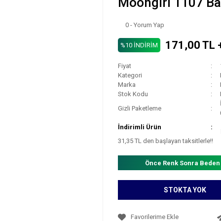
Moongirl 1107 Ba
0 - Yorum Yap
171,00 TL 
%10 İNDİRİM
Fiyat
Kategori
Marka
Stok Kodu
Gizli Paketleme
İndirimli Ürün
31,35 TL den başlayan taksitlerle!!
Önce Renk Sonra Beden
STOKTA YOK