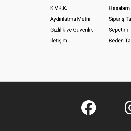
K.V.K.K.
Hesabım
Bu ürüne benzer farklı alternatifler olmalı.
Aydınlatma Metni
Sipariş T
Gizlilik ve Güvenlik
Sepetim
İletişim
Beden Ta