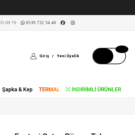
05 09 70
0539 732 34 40
Giriş
/
Yeni Üyelik
Şapka & Kep
TERMAL
İNDIRIMLI ÜRÜNLER