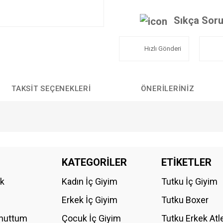
Sıkça Soru
Hızlı Gönderi
TAKSIT SEÇENEKLERI
ÖNERILERINIZ
da yetersiz gördüğünüz noktaları öneri formunu kullanarak tarafımıza iletebilirs
KATEGORİLER
ETİKETLER
Bu ürüne ilk yorumu siz yapın!
ik
Kadın İç Giyim
Tutku İç Giyim
YORUM YAZ
Erkek İç Giyim
Tutku Boxer
Unuttum
Çocuk İç Giyim
Tutku Erkek Atl