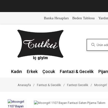
Banka Hesapları
Beden Tablosu
Yardı
Kadın
Erkek
Çocuk
Fantazi & Gecelik
Pija
Anasayfa
Fantazi & Gecelik
Fantezi Gecelik
Moongirl 