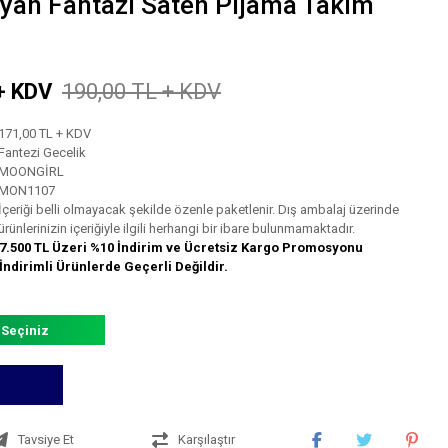
yan Fantazi Saten Pijama Takım
+ KDV
190,00 TL + KDV
171,00 TL + KDV
Fantezi Gecelik
MOONGİRL
MON1107
İçeriği belli olmayacak şekilde özenle paketlenir. Dış ambalaj üzerinde
ürünlerinizin içeriğiyle ilgili herhangi bir ibare bulunmamaktadır.
7.500 TL Üzeri %10 İndirim ve Ücretsiz Kargo Promosyonu
İndirimli Ürünlerde Geçerli Değildir.
 Seçiniz
Tavsiye Et
Karşılaştır