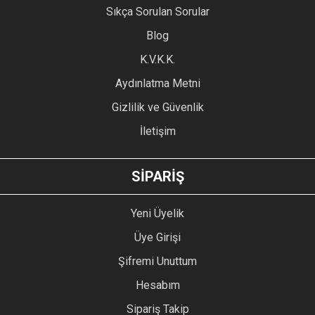
Sıkça Sorulan Sorular
Ürün açıklamasında eksik bilgiler bulunuyor.
Blog
Ürün bilgilerinde hatalar bulunuyor.
Ürün fiyatı diğer sitelerden daha pahalı.
K.V.K.K.
Bu ürüne benzer farklı alternatifler olmalı.
Aydınlatma Metni
Gizlilik ve Güvenlik
İletişim
GÖNDER
SİPARİŞ
Yeni Üyelik
Üye Girişi
Şifremi Unuttum
Hesabım
Sipariş Takip