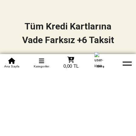
Tüm Kredi Kartlarına
Vade Farksız +6 Taksit
0850 305 09 70
0,00 TL
Beden Tablosu
Ana Sayfa
Kategoriler
Banka Hesapları
Whatsapp
Yardım
Giriş