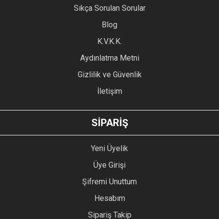
Sıkça Sorulan Sorular
Ürün açıklamasında eksik bilgiler bulunuyor.
Blog
Ürün bilgilerinde hatalar bulunuyor.
Ürün fiyatı diğer sitelerden daha pahalı.
K.V.K.K.
Bu ürüne benzer farklı alternatifler olmalı.
Aydınlatma Metni
Gizlilik ve Güvenlik
İletişim
GÖNDER
SİPARİŞ
Yeni Üyelik
Üye Girişi
Şifremi Unuttum
Hesabım
Sipariş Takip