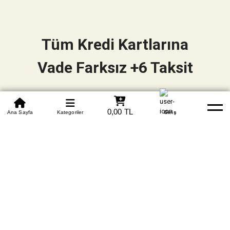
Tüm Kredi Kartlarına
Vade Farksız +6 Taksit
0850 305 09 70
0,00 TL
Beden Tablosu
Ana Sayfa
Kategoriler
Banka Hesapları
Whatsapp
Yardım
Giriş