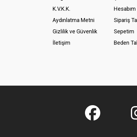
K.V.K.K.
Hesabım
Bu ürüne benzer farklı alternatifler olmalı.
Aydınlatma Metni
Sipariş T
Gizlilik ve Güvenlik
Sepetim
İletişim
Beden Ta