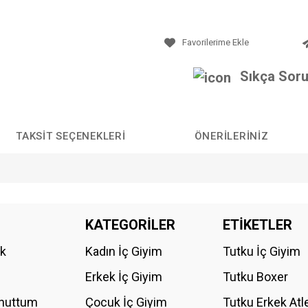
Sıkça Soru
TAKSIT SEÇENEKLERI
ÖNERILERINIZ
da yetersiz gördüğünüz noktaları öneri formunu kullanarak tarafımıza iletebilirs
KATEGORİLER
ETİKETLER
Bu ürüne ilk yorumu siz yapın!
ik
Kadın İç Giyim
Tutku İç Giyim
YORUM YAZ
Erkek İç Giyim
Tutku Boxer
Unuttum
Çocuk İç Giyim
Tutku Erkek Atl