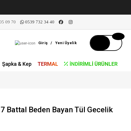
05 09 70
0539 732 34 40
Giriş
/
Yeni Üyelik
Şapka & Kep
TERMAL
İNDIRIMLI ÜRÜNLER
7 Battal Beden Bayan Tül Gecelik