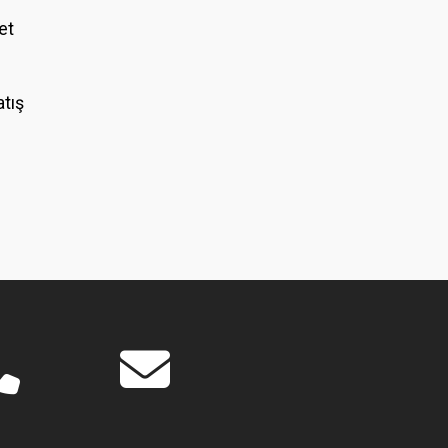
et
atış