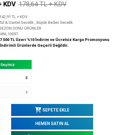
+ KDV
178,64 TL + KDV
142,91 TL + KDV
Tül & Dantel Gecelik
,
Büyük Beden Gecelik
SEZON SONU ÜRÜNLER
MNL10097
7.500 TL Üzeri %10 İndirim ve Ücretsiz Kargo Promosyonu
İndirimli Ürünlerde Geçerli Değildir.
 Seçiniz
SEPETE EKLE
HEMEN SATIN AL