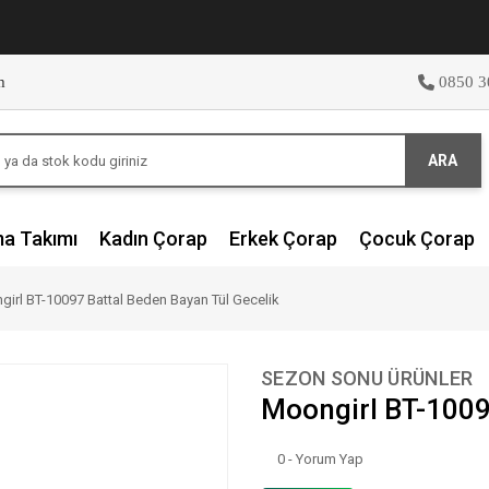
m
0850 3
ARA
ma Takımı
Kadın Çorap
Erkek Çorap
Çocuk Çorap
irl BT-10097 Battal Beden Bayan Tül Gecelik
SEZON SONU ÜRÜNLER
Moongirl BT-1009
0 - Yorum Yap