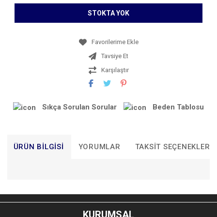
STOKTA YOK
Tavsiye Et
Karşılaştır
Sıkça Sorulan Sorular
Beden Tablosu
ÜRÜN BILGISI
YORUMLAR
TAKSIT SEÇENEKLERI
Bu ürünün fiyat bilgisi, resim, ürün açıklamalarında ve diğer
konularda yetersiz gördüğünüz noktaları öneri formunu
Bu ürüne ilk yorumu siz yapın!
kullanarak tarafımıza iletebilirsiniz.
KURUMSAL