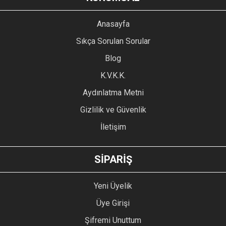
Görüş ve önerileriniz için teşekkür ederiz.
YORUM YAZ
Anasayfa
Ürün resmi kalitesiz, bozuk veya görüntülenemiyor.
Sıkça Sorulan Sorular
Ürün açıklamasında eksik bilgiler bulunuyor.
Blog
Ürün bilgilerinde hatalar bulunuyor.
Ürün fiyatı diğer sitelerden daha pahalı.
K.V.K.K.
Bu ürüne benzer farklı alternatifler olmalı.
Aydınlatma Metni
Gizlilik ve Güvenlik
İletişim
GÖNDER
SİPARİŞ
Yeni Üyelik
Üye Girişi
Şifremi Unuttum