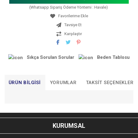
(Whatsapp Sipariş Ödeme Yöntemi : Havale)
Tavsiye Et
Karşılaştır
Sıkça Sorulan Sorular
Beden Tablosu
ÜRÜN BILGISI
YORUMLAR
TAKSIT SEÇENEKLERI
Bu ürünün fiyat bilgisi, resim, ürün açıklamalarında ve diğer
konularda yetersiz gördüğünüz noktaları öneri formunu
Bu ürüne ilk yorumu siz yapın!
kullanarak tarafımıza iletebilirsiniz.
KURUMSAL
Görüş ve önerileriniz için teşekkür ederiz.