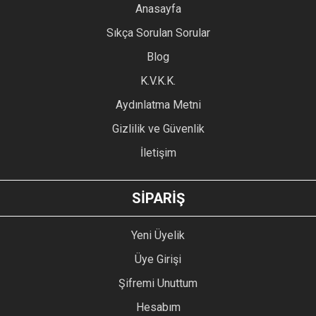
YORUM YAZ
Anasayfa
Ürün resmi kalitesiz, bozuk veya görüntülenemiyor.
Sıkça Sorulan Sorular
Ürün açıklamasında eksik bilgiler bulunuyor.
Blog
Ürün bilgilerinde hatalar bulunuyor.
Ürün fiyatı diğer sitelerden daha pahalı.
K.V.K.K.
Bu ürüne benzer farklı alternatifler olmalı.
Aydınlatma Metni
Gizlilik ve Güvenlik
İletişim
GÖNDER
SİPARİŞ
Yeni Üyelik
Üye Girişi
Şifremi Unuttum
Hesabım