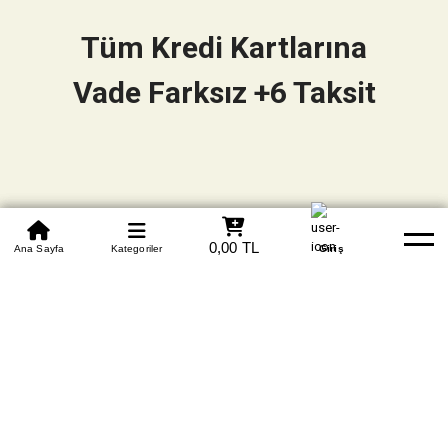
Tüm Kredi Kartlarına
Vade Farksız +6 Taksit
0850 305 09 70
0,00 TL
Beden Tablosu
Ana Sayfa
Kategoriler
Banka Hesapları
Whatsapp
Yardım
Giriş