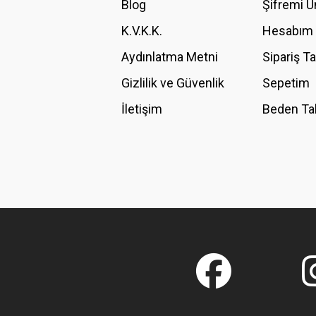
Blog
Şifremi 
Ürün fiyatı diğer sitelerden daha pahalı.
K.V.K.K.
Hesabım
Bu ürüne benzer farklı alternatifler olmalı.
Aydınlatma Metni
Sipariş T
Gizlilik ve Güvenlik
Sepetim
İletişim
Beden Ta