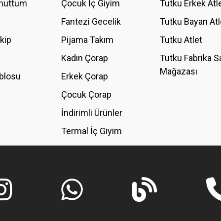
Unuttum
Çocuk İç Giyim
Tutku Erkek Atl
Fantezi Gecelik
Tutku Bayan Atl
akip
Pijama Takım
Tutku Atlet
Kadın Çorap
Tutku Fabrika S
Mağazası
blosu
Erkek Çorap
GÖNDER
Çocuk Çorap
İndirimli Ürünler
Termal İç Giyim