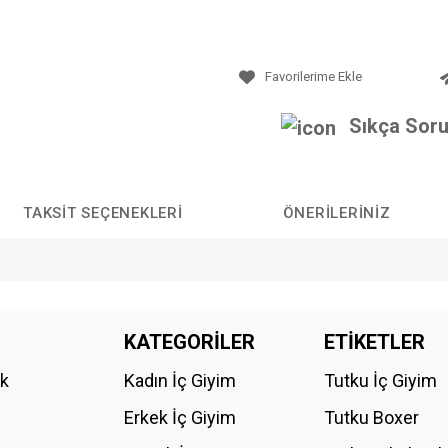
Sıkça Soru
TAKSIT SEÇENEKLERI
ÖNERILERINIZ
da yetersiz gördüğünüz noktaları öneri formunu kullanarak tarafımıza iletebilirs
KATEGORİLER
ETİKETLER
Bu ürüne ilk yorumu siz yapın!
ik
Kadın İç Giyim
Tutku İç Giyim
YORUM YAZ
Erkek İç Giyim
Tutku Boxer