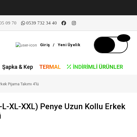
05 09 70
0539 732 34 40
Giriş
/
Yeni Üyelik
Şapka & Kep
TERMAL
İNDIRIMLI ÜRÜNLER
ek Pijama Takımı 4'lü
L-XL-XXL) Penye Uzun Kollu Erkek
ü