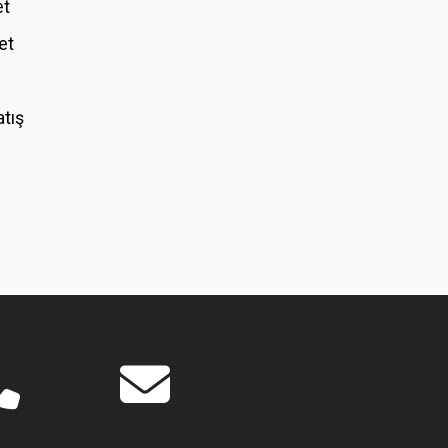
et
et
atış