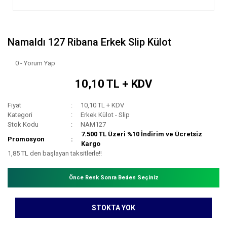
Namaldı 127 Ribana Erkek Slip Külot
0 - Yorum Yap
10,10 TL + KDV
Fiyat
10,10 TL + KDV
Kategori
Erkek Külot - Slip
Stok Kodu
NAM127
7.500 TL Üzeri %10 İndirim ve Ücretsiz
Promosyon
Kargo
1,85 TL den başlayan taksitlerle!!
Önce Renk Sonra Beden Seçiniz
STOKTA YOK