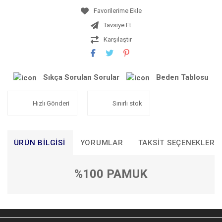
Tavsiye Et
Karşılaştır
Sıkça Sorulan Sorular
Beden Tablosu
Hızlı Gönderi
Sınırlı stok
ÜRÜN BILGISI
YORUMLAR
TAKSIT SEÇENEKLERI
%100 PAMUK
Bu ürünün fiyat bilgisi, resim, ürün açıklamalarında ve diğer
konularda yetersiz gördüğünüz noktaları öneri formunu