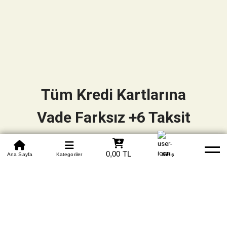
Tüm Kredi Kartlarına
Vade Farksız +6 Taksit
0850 305 09 70
0,00 TL
Beden Tablosu
Ana Sayfa
Kategoriler
Banka Hesapları
Whatsapp
Yardım
Giriş