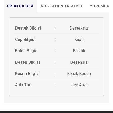
ÜRÜN BILGISI
NBB BEDEN TABLOSU
YORUMLAR
Destek Bilgisi
:
Desteksiz
Cup Bilgisi
:
Kaplı
Balen Bilgisi
:
Balenli
Desen Bilgisi
:
Desensiz
Kesim Bilgisi
:
Klasik Kesim
Askı Türü
:
İnce Askı
Bu ürünün fiyat bilgisi, resim, ürün açıklamalarında ve diğer
GÖĞÜS ÖLÇÜLERİ