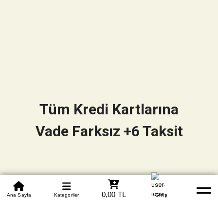
Tüm Kredi Kartlarına
Vade Farksız +6 Taksit
0850 305 09 70
0,00 TL
Beden Tablosu
Ana Sayfa
Kategoriler
Banka Hesapları
Whatsapp
Yardım
Giriş