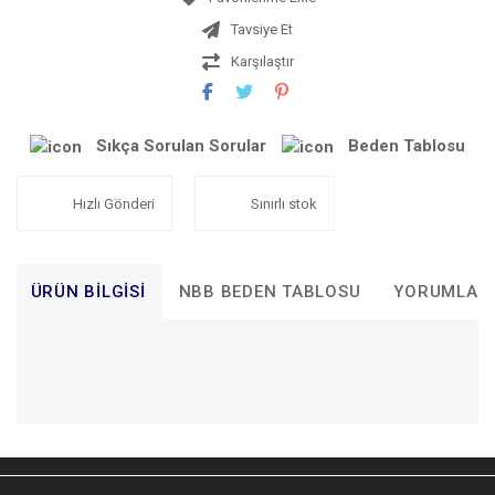
Tavsiye Et
Karşılaştır
Sıkça Sorulan Sorular
Beden Tablosu
Hızlı Gönderi
Sınırlı stok
ÜRÜN BILGISI
NBB BEDEN TABLOSU
YORUMLAR
Bu ürünün fiyat bilgisi, resim, ürün açıklamalarında ve diğer
GÖĞÜS ÖLÇÜLERİ
konularda yetersiz gördüğünüz noktaları öneri formunu
BEDEN TABLOSU
Bu ürüne ilk yorumu siz yapın!