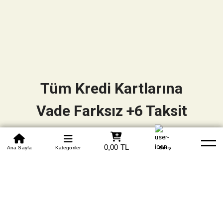
Tüm Kredi Kartlarına
Vade Farksız +6 Taksit
0850 305 09 70
0,00 TL
Beden Tablosu
Ana Sayfa
Kategoriler
Banka Hesapları
Whatsapp
Yardım
Giriş