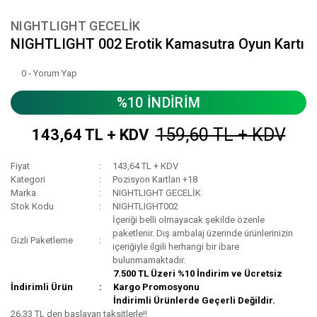
NIGHTLIGHT GECELİK
NIGHTLIGHT 002 Erotik Kamasutra Oyun Kartı
0 - Yorum Yap
%10 İNDİRİM
159,60 TL + KDV
143,64 TL + KDV
Fiyat
143,64 TL + KDV
Kategori
Pozisyon Kartları +18
Marka
NIGHTLIGHT GECELİK
Stok Kodu
NIGHTLIGHT002
İçeriği belli olmayacak şekilde özenle
paketlenir. Dış ambalaj üzerinde ürünlerinizin
Gizli Paketleme
içeriğiyle ilgili herhangi bir ibare
bulunmamaktadır.
7.500 TL Üzeri %10 İndirim ve Ücretsiz
İndirimli Ürün
Kargo Promosyonu
İndirimli Ürünlerde Geçerli Değildir.
26,33 TL den başlayan taksitlerle!!